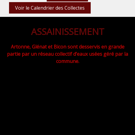
Voir le Calendrier des Collectes
ASSAINISSEMENT
Artonne, Glénat et Bicon sont desservis en grande
partie par un réseau collectif d’eaux usées géré par la
commune.
Les écarts, maisons isolées ou les hameaux ont des
assainissements individuels.
Un schéma d’assainissement adopté tout récemment,
en 2017, identifie précisément les zones desservies
collectivement ou individuellement.
Les communes d’Artonne et de Saint-Myon se sont
regroupées pour traiter les effluents des réseaux
collectifs.