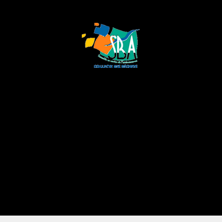
La collecte des ordures ménagères en bacs verts
est organisée tous les mardis hormis les jours
fériés (retrouver les conditions de rattrapages sur
le site WEB du syndicat).
La collecte sélective en bacs jaunes a lieu un
vendredi sur deux.
Trois points de collecte collective du verre sont à
disposition des usagers sur la commune, Rue du
stade, Rue Sainte Vitaline, Place du Coude à Glénat.