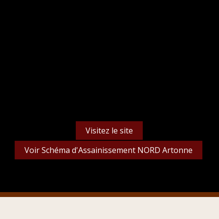
Une station d’épuration, située à Bicon, dessert les
villages de Glénat et Bicon L’autre station, beaucoup
plus ancienne (1978), traite les eaux usées des
bourgs d’Artonne et de Saint Myon.
La gestion du réseau de collecte et le traitement des
eaux usées sont confiés à la SEMERAP en délégation
de service public ainsi que la gestion du SPANC
(Service Public d’Assainissement Non Collectif).
Visitez le site
Voir Schéma d'Assainissement NORD Artonne
Tél SEMERAP :
04 73 15 38 38