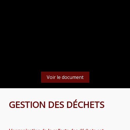
protéger. Il indique les mesures de prévention, de
protection et de sauvegarde (dont les consignes de
sécurité) relatives aux risques auxquels est soumise
la commune.
Parallèlement à la rédaction du DICRIM, un Plan
Communal de Sauvegarde (PCS) a été adopté afin de
définir l’organisation prévue pour assurer localement
l’alerte, l’information, la protection et le soutien de la
population au regard des risques connus.
Voir le document
GESTION DES DÉCHETS