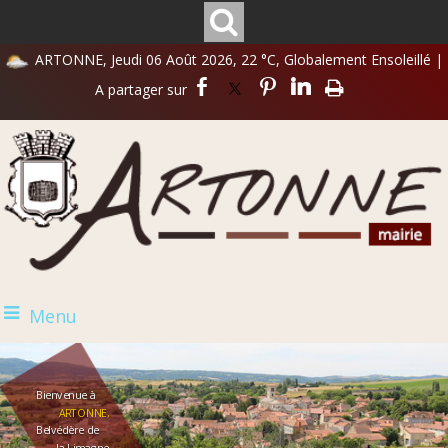
ARTONNE, Jeudi 06 Août 2026, 22 °C, Globalement Ensoleillé
|
Menu
Bienvenue à
ARTONNE,
Belvédère de