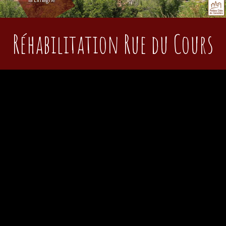
la Limagne
Réhabilitation Rue du Cours
Les travaux de cette rue située dans le bourg ont
coûté
77 052 € HT
dont 50 % ont été subventionnés
par la Région (villages remarquables) et 20 % par le
Département en vue de rénover la chaussée et
d'améliorer les abords (80 ml).
Les travaux ont débuté en juin 2021 et ont été
finalisés en novembre 2021 par des plantations. Ces
travaux ont été réalisés par une entreprise locale :
GATP.