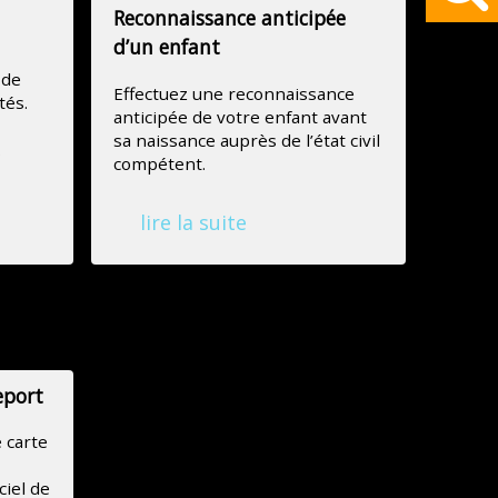
Reconnaissance anticipée
d’un enfant
 de
Effectuez une reconnaissance
tés.
anticipée de votre enfant avant
sa naissance auprès de l’état civil
.
compétent.
lire la suite
eport
 carte
ciel de