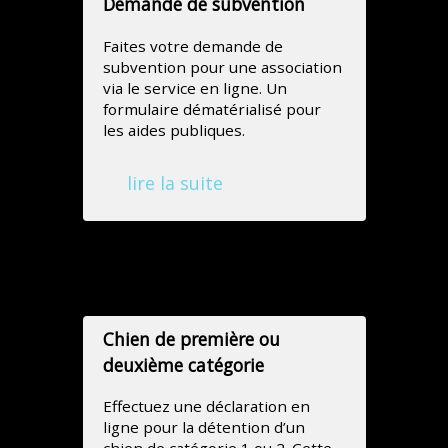
Demande de subvention
Faites votre demande de
subvention pour une association
via le service en ligne. Un
formulaire dématérialisé pour
les aides publiques.
lire la suite
Autorisations et Déclarations
Chien de première ou
deuxième catégorie
Effectuez une déclaration en
ligne pour la détention d’un