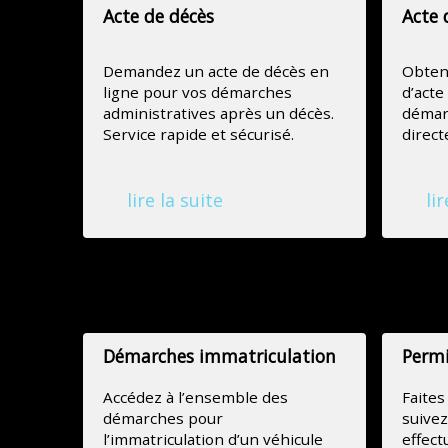
Acte de décès
Acte 
Demandez un acte de décès en
Obtene
ligne pour vos démarches
d’acte
administratives après un décès.
démarc
Service rapide et sécurisé.
direct
lire la suite
lir
Agence Nationale des Titres Sécurisés
Démarches immatriculation
Permi
Accédez à l’ensemble des
Faite
démarches pour
suive
l’immatriculation d’un véhicule
effect