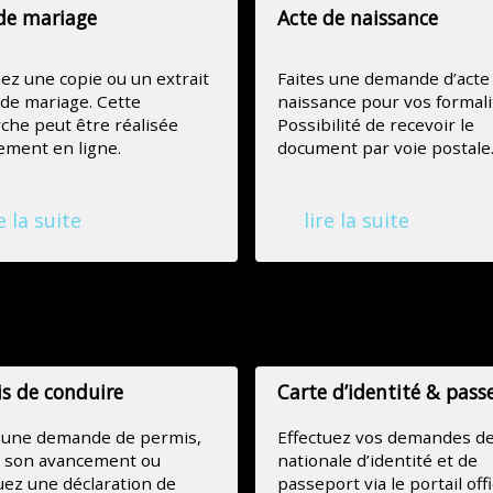
de mariage
Acte de naissance
z une copie ou un extrait
Faites une demande d’acte
 de mariage. Cette
naissance pour vos formali
he peut être réalisée
Possibilité de recevoir le
ement en ligne.
document par voie postale
e la suite
lire la suite
 (ANTS)
s de conduire
Carte d’identité & pass
s une demande de permis,
Effectuez vos demandes de
z son avancement ou
nationale d’identité et de
uez une déclaration de
passeport via le portail offi