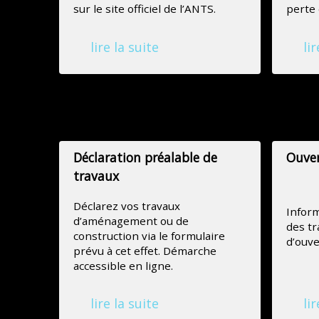
sur le site officiel de l’ANTS.
perte 
lire la suite
lir
Urbanisme
Déclaration préalable de
Ouver
travaux
Déclarez vos travaux
Inform
d’aménagement ou de
des tr
construction via le formulaire
d’ouve
prévu à cet effet. Démarche
accessible en ligne.
lire la suite
lir